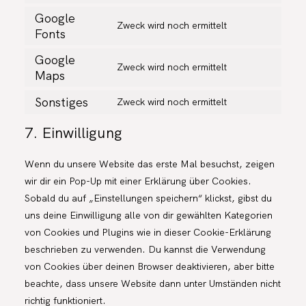
GOOGLE-
TO
Google
ANALYTICS
SERVICE
Zweck wird noch ermittelt
Fonts
CONSENT
GOOGLE-
TO
ADSENSE
Google
SERVICE
Zweck wird noch ermittelt
GOOGLE-
Maps
CONSENT
FONTS
TO
SERVICE
Sonstiges
Zweck wird noch ermittelt
CONSENT
GOOGLE-
TO
MAPS
7. Einwilligung
SERVICE
SONSTIGES
Wenn du unsere Website das erste Mal besuchst, zeigen
wir dir ein Pop-Up mit einer Erklärung über Cookies.
Sobald du auf „Einstellungen speichern“ klickst, gibst du
uns deine Einwilligung alle von dir gewählten Kategorien
von Cookies und Plugins wie in dieser Cookie-Erklärung
beschrieben zu verwenden. Du kannst die Verwendung
von Cookies über deinen Browser deaktivieren, aber bitte
beachte, dass unsere Website dann unter Umständen nicht
richtig funktioniert.