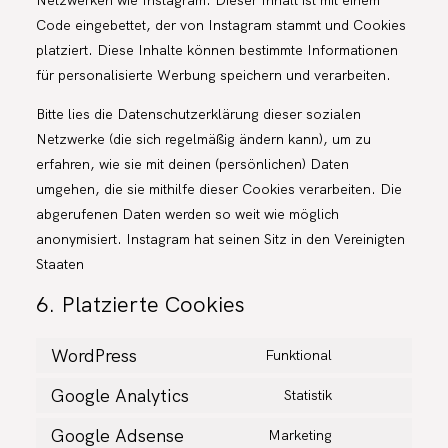
Code eingebettet, der von Instagram stammt und Cookies
platziert. Diese Inhalte können bestimmte Informationen
für personalisierte Werbung speichern und verarbeiten.
Bitte lies die Datenschutzerklärung dieser sozialen
Netzwerke (die sich regelmäßig ändern kann), um zu
erfahren, wie sie mit deinen (persönlichen) Daten
umgehen, die sie mithilfe dieser Cookies verarbeiten. Die
abgerufenen Daten werden so weit wie möglich
anonymisiert. Instagram hat seinen Sitz in den Vereinigten
Staaten
6. Platzierte Cookies
WordPress
Funktional
CONSENT
TO
Google Analytics
Statistik
SERVICE
CONSENT
WORDPRESS
TO
Google Adsense
Marketing
SERVICE
CONSENT